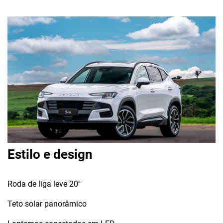
De
Estilo e design
Bate
Mot
Roda de liga leve 20''
Pr
Teto solar panorâmico