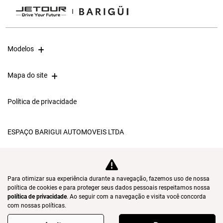
Modelos
Mapa do site
Política de privacidade
ESPAÇO BARIGUI AUTOMOVEIS LTDA
CNPJ: 05.796.221/0001-31
Para otimizar sua experiência durante a navegação, fazemos uso de nossa
Desacelere. Seu bem
política de cookies e para proteger seus dados pessoais respeitamos nossa
política de privacidade
. Ao seguir com a navegação e visita você concorda
maior é a vida.
com nossas políticas.