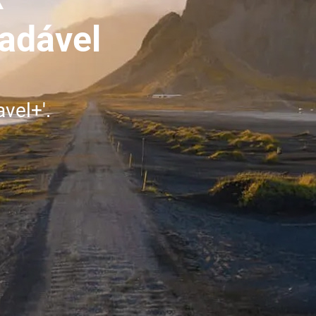
adável
vel+'.