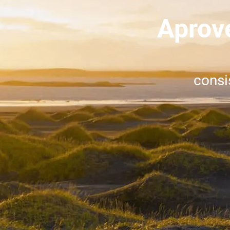
Aprov
consi