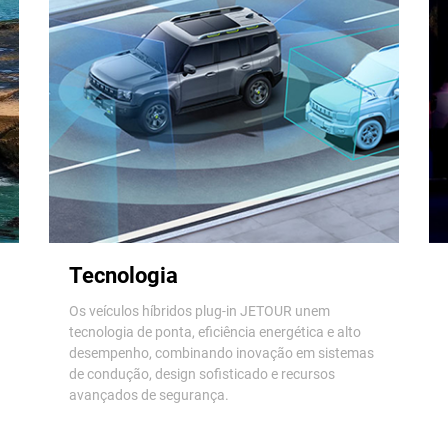
Tecnologia
Os veículos híbridos plug-in JETOUR unem
tecnologia de ponta, eficiência energética e alto
desempenho, combinando inovação em sistemas
de condução, design sofisticado e recursos
avançados de segurança.