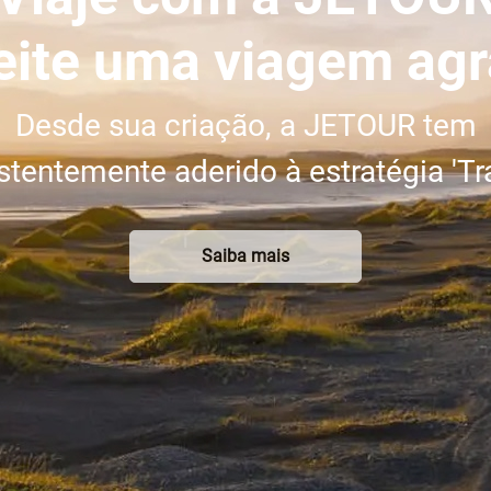
eite uma viagem agr
Desde sua criação, a JETOUR tem
stentemente aderido à estratégia 'Tra
Saiba mais