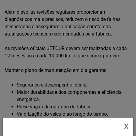
Além disso, as revisões regulares proporcionam
diagnósticos mais precisos, reduzem o risco de falhas
inesperadas e asseguram a aplicação correta das
atualizações técnicas recomendadas pela fábrica.
As revisões oficiais JETOUR devem ser realizadas a cada
12 meses ou a cada 10.000 km, o que ocorrer primeiro.
Manter o plano de manutenção em dia garante:
Segurança e desempenho ideais.
Maior durabilidade dos componentes e eficiência
energética.
Preservação da garantia de fábrica.
Valorização do veículo ao longo do tempo.
X
A JETOUR Brasil recomenda que todas as manutenções