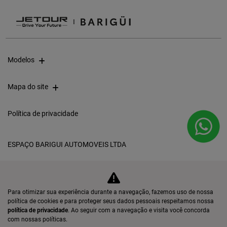
Modelos
Mapa do site
Política de privacidade
ESPAÇO BARIGUI AUTOMOVEIS LTDA
CNPJ: 05.796.221/0001-31
Para otimizar sua experiência durante a navegação, fazemos uso de nossa
Desacelere. Seu bem
política de cookies e para proteger seus dados pessoais respeitamos nossa
política de privacidade
. Ao seguir com a navegação e visita você concorda
maior é a vida.
com nossas políticas.